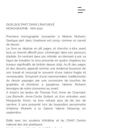
QUELQUE PART DANS L'INACHEVÉ
MONOGRAPHIE - MAI 2022
Première monographie consacrée à Hélène Muheim,
Quelque part dans l'inachevé est conçu comme un carnet
de dessin.
Le livre se déploie en 96 pages, et cherche à être avant
tout un chemin affectif pour s’immerger dans son parcours
d’artiste. En rentrant dans son intimité, en donnant à voir sa
façon de travailler, le livre présente en quatre chapitres les
travaux significatifs de l’artiste depuis 2012. Au fil des pages
et des dessins, apparaît comme une évidence l’essence de
son travail et ressurgit le souvenir d’une nature fragile et
remarquable. S’inspirant d’une représentation traditionnelle
du dessin paysager, par une succession de couches de
graphites et d’ombres à paupières, Hélène Muheim
témoigne de notre connexion au vivant.
À travers les textes de Thomas Fort, Anne de Charmant,
Léa Bismuth, Anne-Cécile Guitard, et d’un entretien avec
Marguerite Alzon, ce livre retrace plus de dix ans de
carrière. Il sera présenté lors de l’exposition personnelle
d’Hélène Muheim à la Galerie Valérie Delaunay, en
septembre.
Édité avec les soutiens d'Ich&Kar et du CNAP, Centre
national des arts plastiques.