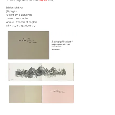
Un livre disponible dans le
Ich&Kar
shop *
Édition Ich&Kar
96 pages
30 x 19 cm à l'italienne
couverture souple
langue : français et anglais
ISBN : 978-2-9546701-5-7